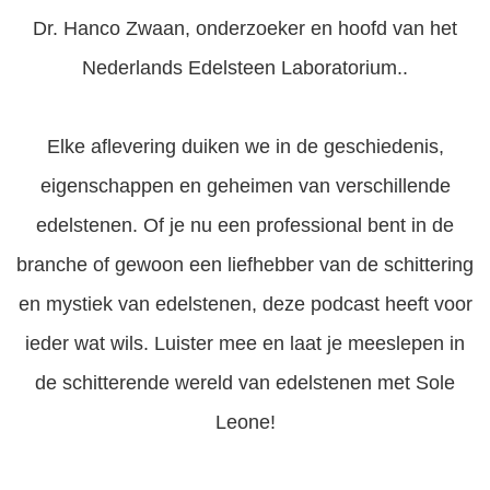
 op de
Dr. Hanco Zwaan, onderzoeker en hoofd van het
e. Hierdoor
Nederlands Edelsteen Laboratorium..
 website-
ren
nte
Elke aflevering duiken we in de geschiedenis,
enties
gebaseerd
eigenschappen en geheimen van verschillende
 gedrag van
edelstenen. Of je nu een professional bent in de
ezoeker.
branche of gewoon een liefhebber van de schittering
uren
en mystiek van edelstenen, deze podcast heeft voor
ieder wat wils. Luister mee en laat je meeslepen in
de schitterende wereld van edelstenen met Sole
Leone!