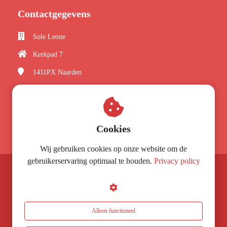
Contactgegevens
Sole Leone
Kerkpad 7
1411PX
Naarden
+31356422305
leone@soleleone.nl
KvK nummer: 32100444
Cookies
Wij gebruiken cookies op onze website om de
gebruikerservaring optimaal te houden.
Privacy policy
© Sole Leone 2026
Alleen functioneel
Alegemene Voorwaarden