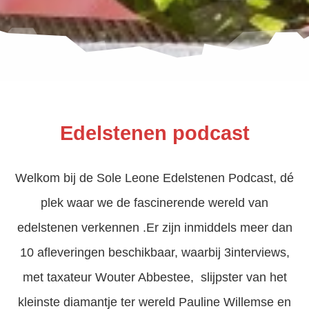
s kan de
e niet
oneren.
ieken
ische
s worden
kt om
Edelstenen podcast
em
tie te
elen over
Welkom bij de Sole Leone Edelstenen Podcast, dé
drag van
plek waar we de fascinerende wereld van
zoeker op
site.
edelstenen verkennen .Er zijn inmiddels meer dan
ing
10 afleveringen beschikbaar, waarbij 3interviews,
ingcookies
met taxateur Wouter Abbestee, slijpster van het
 gebruikt
kleinste diamantje ter wereld Pauline Willemse en
oekers te