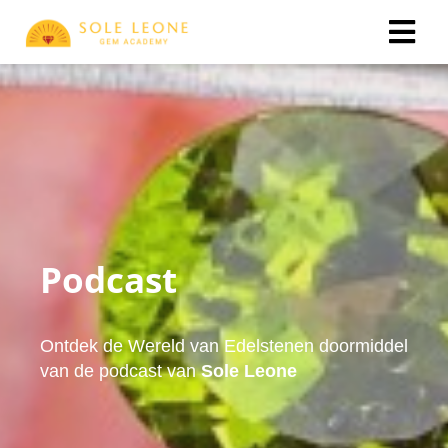
ngen
 policy
oneel
Podcast
onele
s zijn
kelijk om
bsite te
Ontdek de Wereld van Edelstenen doormiddel
ken. Ze
van de podcast van
Sole Leone
 gebruikt
asisfuncties
der deze